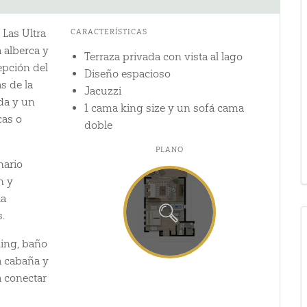
 Las Ultra
CARACTERÍSTICAS
 alberca y
Terraza privada con vista al lago
epción del
Diseño espacioso
s de la
Jacuzzi
da y un
1 cama king size y un sofá cama
cas o
doble
PLANO
nario
n y
la
s.
ing, baño
a cabaña y
a conectar