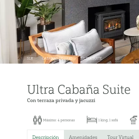
SLR
CABANAS DE LUJO
ULTRA SUITE
Ultra Cabaña Suite
Con terraza privada y jacuzzi
Máximo: 4 personas
1 king, 1 sofá
Descripción
Amenidades
Tour Virtual