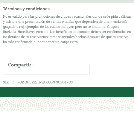
Términos y condiciones
No es válido para las promociones de clubes vacacionales donde se le pida calificar
y asistir a una presentación de ventas o tarifas que dependen de una membresía
(pagada o no), ejemplos de los cuales incluyen pero no se limitan a: Grupon,
RueLaLa, HotelTravel. com etc. Los beneficios adicionales deben ser confirmados en
los detalles de su reservación; otras solicitudes hechas después de que su reserva
ha sido confirmada pueden tener un cargo extra.
Compartir:
SLR
POR QUE RESERVAR CON NOSOTROS