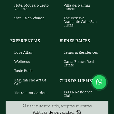
Hotel Mousai Puerto
Villa del Palmar
Vallarta
Cancun
Sian Ka'an Village
The Reserve
Diamante Cabo San
Lucas
EXPERIENCIAS
BIENES RAÍCES
Love Affair
Lemuria Residences
Wellness
Garza Blanca Real
Estate
Taste Buds
Karuma The Art Of
CLUB DE MIEMBROS
Grill
TAFER Residence
TierraLuna Gardens
Club
Al usar nuestro sitio, aceptas nuestras
Políticas de privacidad
.