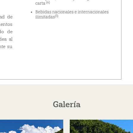
(4)
carta
Bebidas nacionales e internacionales
(5)
dad de
ilimitadas
entos
ado de
dea al
nte su
Galería