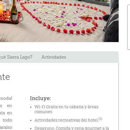
qué Sierra Lago?
Actividades
nte
Incluye:
moda!
es en
Wi-Fi Gratis en tu cabaña y áreas
comunes
uta en
(3)
n todo
Actividades recreativas del hotel.
araíso
Desayuno, Comida y cena gourmet a la