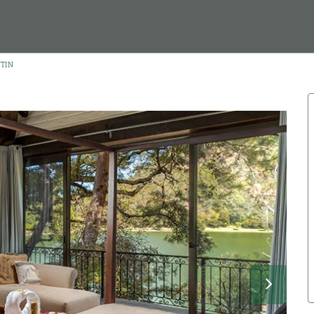
NTIN
›