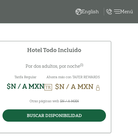
Menú
English
Hotel Todo Incluido
(1)
Por dos adultos, por noche
Tarifa Regular
Ahorra más con TAFER REWARDS
$N / A MXN
$N / A MXN
Otras páginas web
$N / A MXN
BUSCAR DISPONIBILIDAD