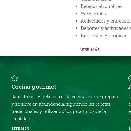
Bebidas alcohólicas
Wi-Fi Gratis
Actividades y entreten
Deportes y actividades
Impuestos y propinas
LEER MÁS
Cocina gourmet
Sana, fresca y deliciosa es la cocina que se prepara
C
as
y se sirve en abundancia, siguiendo las recetas
e
tradicionales y utilizando los productos de la
e
localidad.
a
LEER MÁS
L