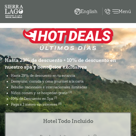
Menú
English
Hasta 29% de descuento + 10% de descuento en
nuestro spa y beneficios exclusivos
Hasta 29% de descuento en tu estancia
Desayuno, comida y cena gourmet a la carta
Bebidas nacionales e internacionales ilimitadas
(3)
Niños comen y se hospedan gratis
(7)
10% de Descuento en Spa
(8)
Paga a 3 meses sin intereses
Hotel Todo Incluido
(1)