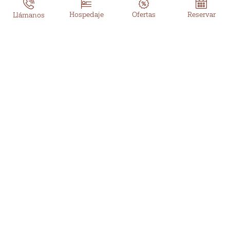
Reservar
Hospedaje
Ofertas
Llámanos
Detalles de la oferta
Incluye:
Wi-Fi Gratis en tu cabaña y áreas comunes
(4)
Actividades recreativas del hotel
(5)
Desayuno, Comida y cena gourmet a la carta
(6)
Bebidas nacionales e internacionales ilimitadas
Beneficios:
Hasta 29% de descuento en tu estancia